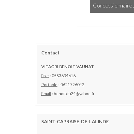
Concessionnaire 
Concessionnaire 
Contact
VITAGRI BENOIT VAUNAT
Fixe
: 0553634616
Portable
: 0621726042
Email
: benoitdu24@yahoo.fr
SAINT-CAPRAISE-DE-LALINDE