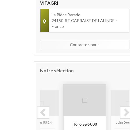
VITAGRI
La Pièce Barade
24150
ST CAPRAISE DE LALINDE
-
France
Contactez-nous
Notre sélection
 J'vais
Yanmar RS 24
John Dee
Toro Sw5000
0