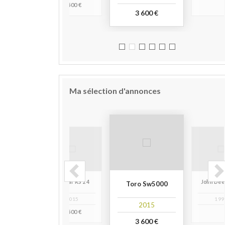
9 500 €
3 600 €
Ma sélection d'annonces
 354
Yanmar RS 24
John Dee
Toro Sw5000
22
2015
199
2015
9 500 €
3 600 €