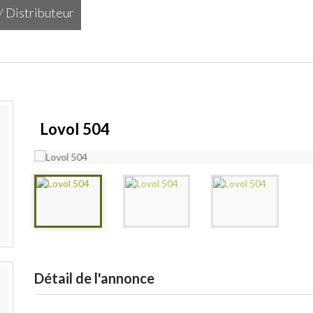
/ Distributeur
/ Distributeur
Lovol 504
Détail de l'annonce