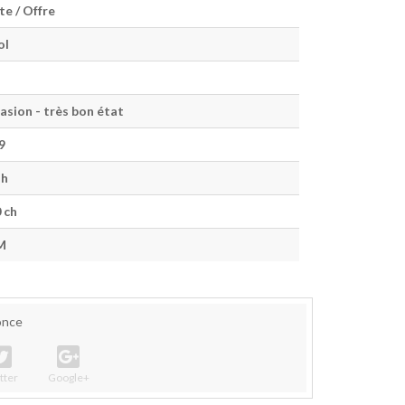
te / Offre
ol
asion - très bon état
9
 h
 ch
M
once
J'vais
tter
Google+
Yanmar RS 24
Toro Sw5000