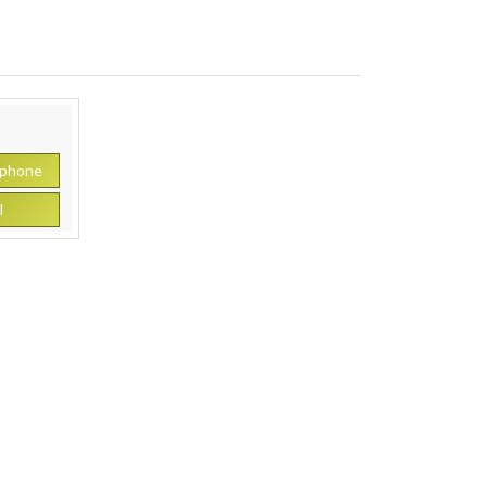
9 500 €
3 600 €
phone
l
S 24
Toro Sw5000
5
2015
 €
3 600 €