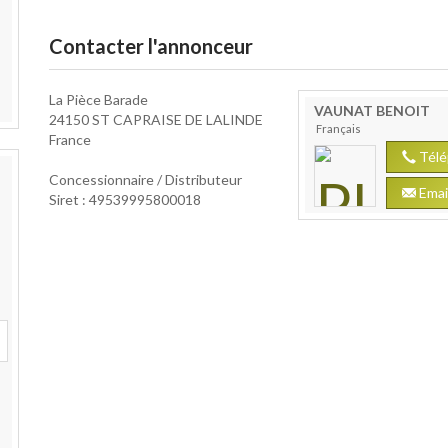
Contacter l'annonceur
La Pièce Barade
VAUNAT
BENOIT
24150 ST CAPRAISE DE LALINDE
Français
France
Télé
Concessionnaire / Distributeur
Emai
Siret : 49539995800018
re 580
Renault 551 4S
Lovol 354
Yanmar R
6
1989
2022
201
9 500