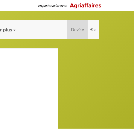
en partenariat avec
r plus
Devise
€