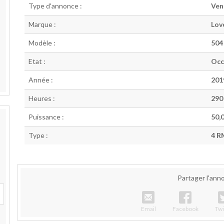
Type d'annonce :
Ven
Marque :
Lov
Modèle :
504
Etat :
Occ
Année :
201
Heures :
290
Puissance :
50,0
Type :
4 R
Partager l'ann
Quivogne 
Email
Facebook
Twi
re 580
Renault 551 4S
Lovol 354
240