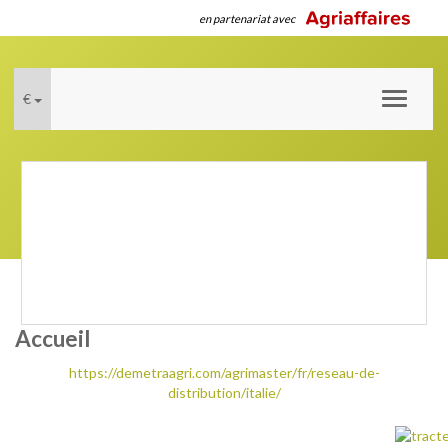
en partenariat avec
€
Toggle
navigati
Accueil
https://demetraagri.com/agrimaster/fr/reseau-de-
distribution/italie/