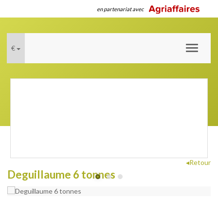
en partenariat avec
€
Toggle
navigati
◂Retour
Deguillaume 6 tonnes