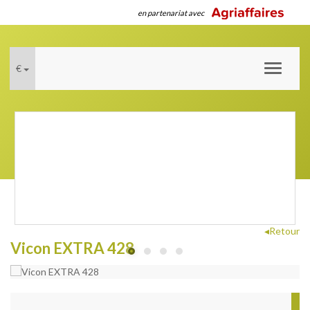
en partenariat avec
€
Toggle
navigati
◂Retour
Vicon EXTRA 428