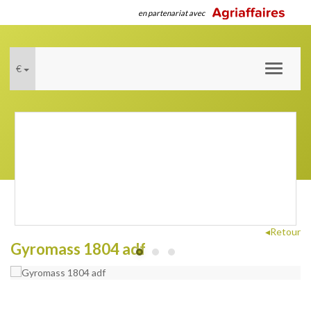
en partenariat avec
€
Toggle
navigati
◂Retour
Gyromass 1804 adf