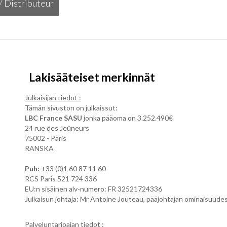
/ Distributeur
/ Distributeur
Lakisääteiset merkinnät
Julkaisijan tiedot :
Tämän sivuston on julkaissut:
LBC France SASU
jonka pääoma on 3.252.490€
24 rue des Jeûneurs
75002 - Paris
RANSKA
Puh:
+33 (0)1 60 87 11 60
RCS Paris 521 724 336
EU:n sisäinen alv-numero: FR 32521724336
Julkaisun johtaja: Mr Antoine Jouteau, pääjohtajan ominaisuudes
Palveluntarjoajan tiedot :