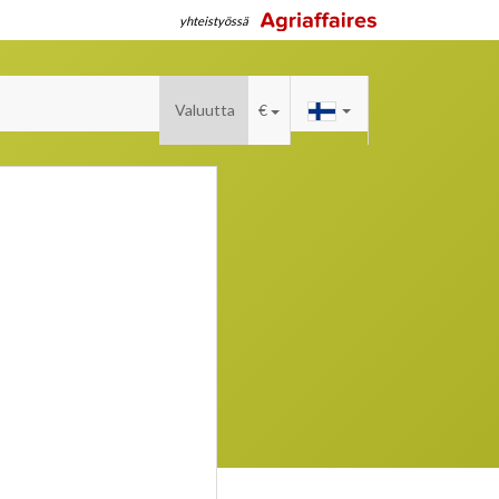
yhteistyössä
Valuutta
€